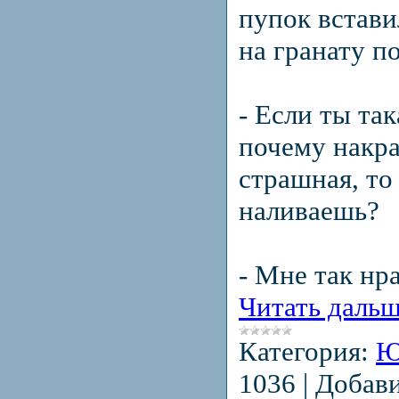
пупок встави
на гранату п
- Если ты так
почему накра
страшная, то
наливаешь?
- Мне так нр
Читать дальш
Категория:
Ю
1036
|
Добави