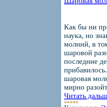
Шаровая мол
Как бы ни пр
наука, но зн
молний, в то
шаровой разн
последние де
прибавилось.
шаровая молн
мирно разойт
Читать дальш