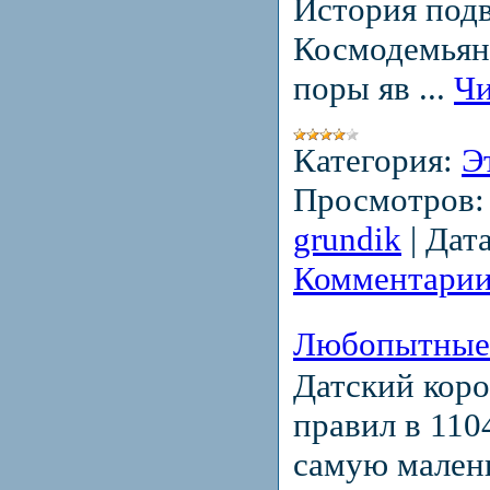
История подв
Космодемьян
поры яв
...
Чи
Категория:
Э
Просмотров:
grundik
|
Дата
Комментарии
Любопытные
Датский коро
правил в 110
самую мален