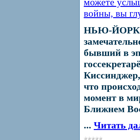
можете услы
войны, вы гл
НЬЮ-ЙОРК 
замечательн
бывший в эп
госсекретар
Киссинджер,
что происхо
момент в мир
Ближнем Вос
...
Читать да