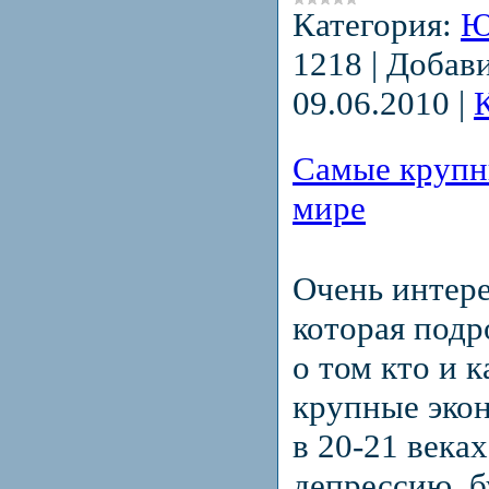
Категория:
Ю
1218
|
Добави
09.06.2010
|
Самые крупн
мире
Очень интере
которая подр
о том кто и к
крупные эко
в 20-21 века
депрессию, б