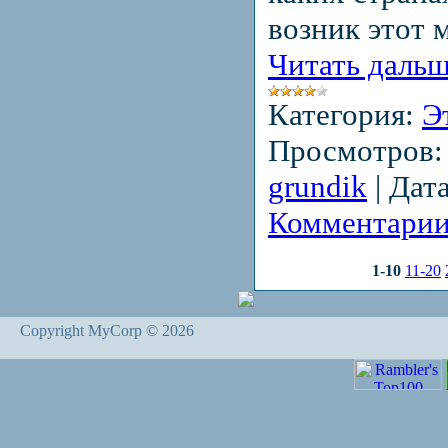
возник этот 
Читать дальш
Категория:
Э
Просмотров:
grundik
|
Дата
Комментарии
1-10
11-20
Copyright MyCorp © 2026