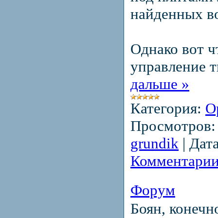
найденных в
Однако вот ч
управление 
дальше »
Категория:
О
Просмотров:
grundik
|
Дата
Комментарии
Форум
Боян, конечн