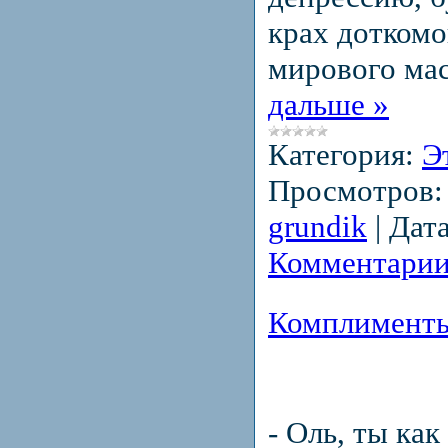
крах доткомо
мирового ма
дальше »
Категория:
Э
Просмотров:
grundik
|
Дата
Комментарии
Комплимент
- Оль, ты как