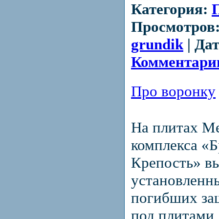
Категория:
Просмотров
grundik
|
Дат
Комментарии
Про воронку
На плитах М
комплекса «Б
Крепость» в
установленн
погибших за
под плитами 