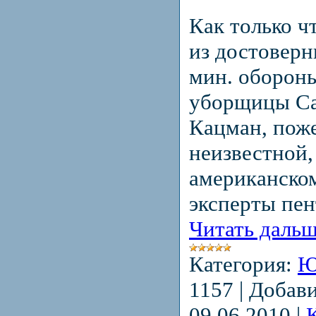
Как только ч
из достоверн
мин. оборон
уборщицы С
Кацман, пож
неизвестной,
американском
эксперты пе
Читать дальш
Категория:
Ю
1157
|
Добави
09.06.2010
|