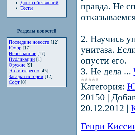
Доска объявлений
правда. Не с
Тесты
отказываемся
Разделы новостей
2. Научись у
Последние новости
[12]
унитаза. Есл
Юмор
[17]
Непознанное
[17]
опусти его.
Публикации
[1]
Оружие
[9]
3. Не дела
...
Это интересно
[45]
Загадки истории
[12]
Софт
[0]
Категория:
Ю
20150
|
Добав
20.12.2012
|
Генри Кисси