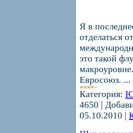
Я в последне
отделаться о
международн
это такой фл
макроуровне
Евросоюз.
...
Категория:
Ю
4650
|
Добави
05.10.2010
|