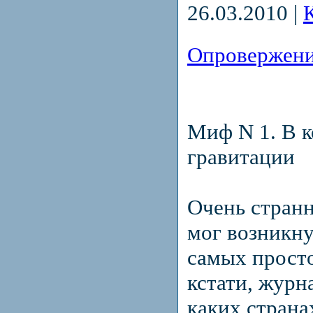
26.03.2010
|
Опровержени
Миф N 1. В к
гравитации
Очень стран
мог возникну
самых прост
кстати, журна
каких страна