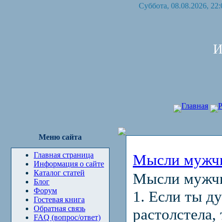
Суббота, 08.08.2026, 22:
И
Главная
Р
Меню сайта
Главная страница
Мысли мужч
Информация о сайте
Каталог статей
Мысли мужч
Блог
Форум
1. Если ты д
Гостевая книга
Обратная связь
растолстела, 
FAQ (вопрос/ответ)