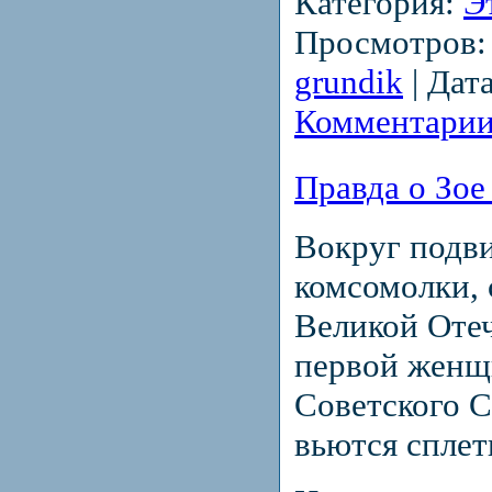
Категория:
Э
Просмотров:
grundik
|
Дата
Комментарии
Правда о Зо
Вокруг подв
комсомолки, 
Великой Оте
первой женщ
Советского С
вьются спле